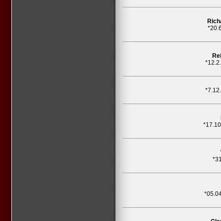
Rich
*20.
Re
*12.2
*7.12
*17.1
*3
*05.0