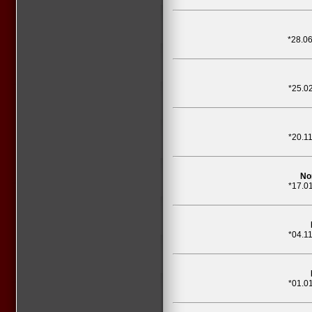
*28.0
*25.0
*20.1
No
*17.0
*04.1
*01.0