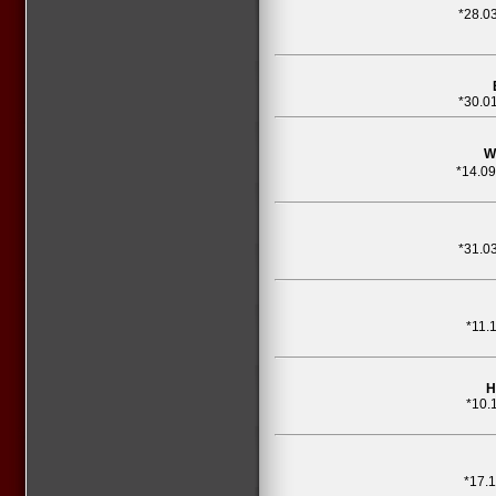
*28.0
*30.0
W
*14.0
*31.0
*11.
H
*10.
*17.