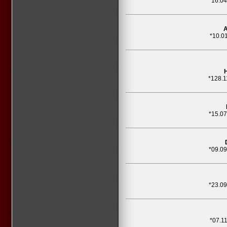
*16.0
A
*10.0
*128.1
*15.0
*09.0
*23.0
*07.1