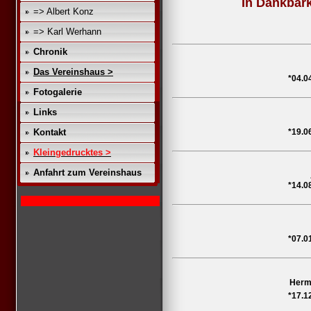
In Dankbark
=> Albert Konz
=> Karl Werhann
Chronik
Das Vereinshaus >
*04.0
Fotogalerie
Links
Kontakt
*19.0
Kleingedrucktes >
Anfahrt zum Vereinshaus
*14.0
il: mgv_osburg@web.de
*07.0
Herm
*17.1