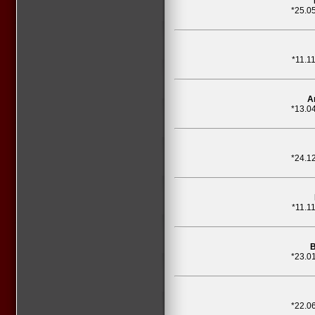
*25.0
*11.1
A
*13.0
*24.1
*11.1
B
*23.0
*22.0