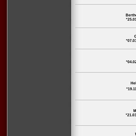
Berth
*25.0
*07.0
*04.0
He
*19.1
M
*21.0