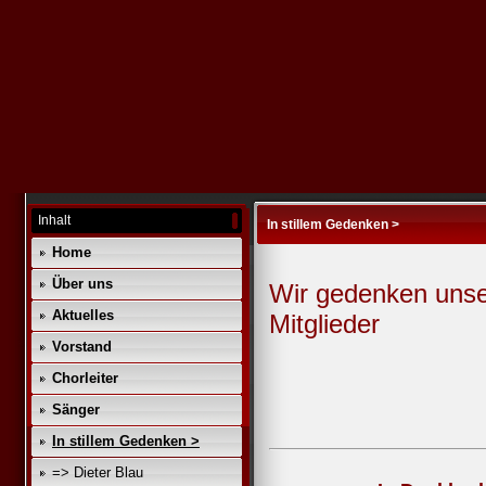
Inhalt
In stillem Gedenken >
Home
Über uns
Wir gedenken unse
Aktuelles
Mitglieder
Vorstand
Chorleiter
Sänger
In stillem Gedenken >
=> Dieter Blau